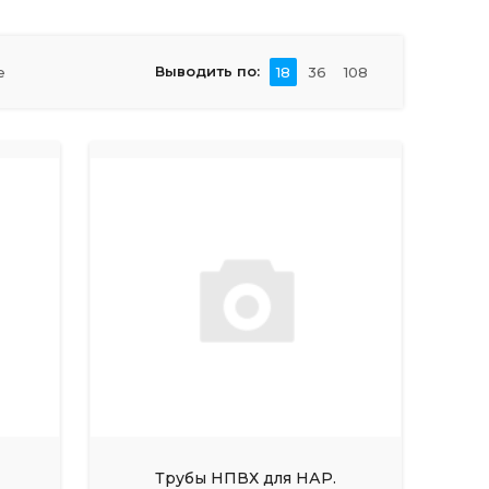
Выводить по:
е
18
36
108
Трубы НПВХ для НАР.