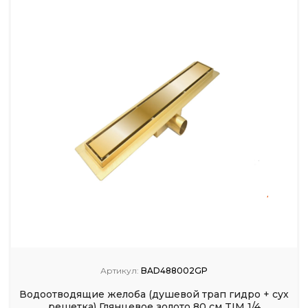
Артикул:
BAD488002GP
Водоотводящие желоба (душевой трап гидро + сух
решетка) Глянцевое золото 80 см TIM 1/4