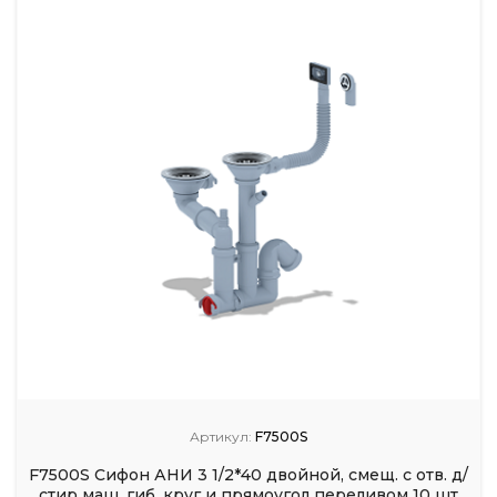
Артикул:
F7500S
F7500S Cифон АНИ 3 1/2*40 двойной, смещ. с отв. д/
стир маш, гиб. круг и прямоугол переливом 10 шт