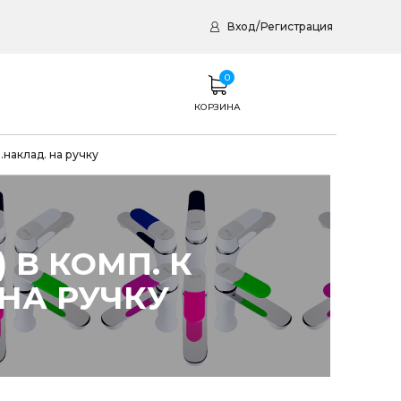
Вход
/
Регистрация
0
КОРЗИНА
 .наклад. на ручку
 В КОМП. К
 НА РУЧКУ