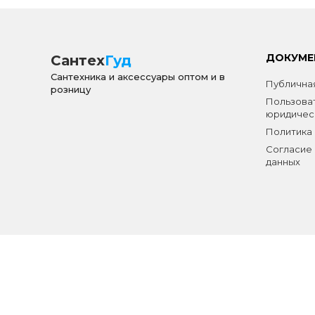
ДОКУМЕ
Сантех
Гуд
Сантехника и аксессуары оптом и в
Публичная
розницу
Пользова
юридичес
Политика
Согласие 
данных
Создание сайта
Volodin Digital