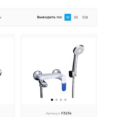
Выводить по:
е
18
36
108
Артикул:
F3234