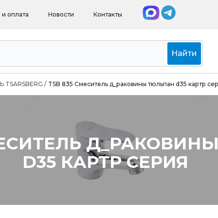
 и оплата
Новости
Контакты
Найти
Ь TSARSBERG
/
TSB 835 Смеситель д_раковины тюльпан d35 картр се
МЕСИТЕЛЬ Д_РАКОВИН
D35 КАРТР СЕРИЯ