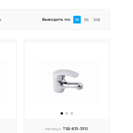
Выводить по:
е
18
36
108
Артикул:
TSB-835-3510