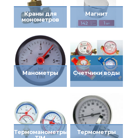
Краны для
Магнит
монометров
Манометры
Счетчики воды
Термоманометры
Термометры
TIM