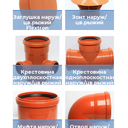
Заглушка наруж/
Зонт наруж/
цв.рыжий
цв.рыжий
Flextron
Крестовина
Крестовина
двухплоскостная
одноплоскостная
наруж/цв рыжий
наруж/цв рыжий
Flextron
Flextron
Муфта наруж/
Отвод наруж/