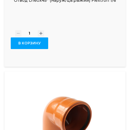
Отвод D160х45* (наруж/цв.рыжий) Flextron 1/6
-
+
В КОРЗИНУ