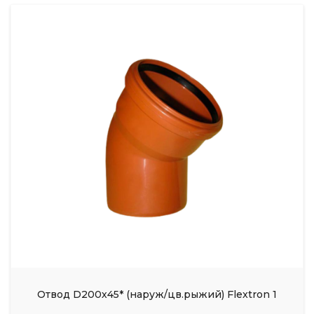
Отвод D200х45* (наруж/цв.рыжий) Flextron 1