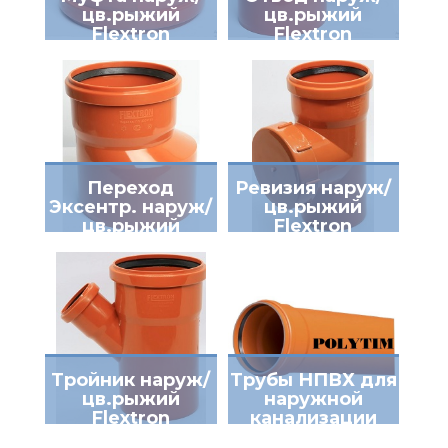
цв.рыжий
цв.рыжий
Flextron
Flextron
Переход
Ревизия наруж/
Эксентр. наруж/
цв.рыжий
цв.рыжий
Flextron
Flextron
Тройник наруж/
Трубы НПВХ для
цв.рыжий
наружной
Flextron
канализации
POLYTIM