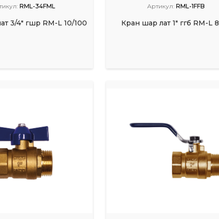
тикул:
RML-34FML
Артикул:
RML-1FFB
ат 3/4" гшр RM-L 10/100
Кран шар лат 1" ггб RM-L 