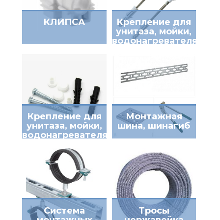
КЛИПСА
Крепление для
унитаза, мойки,
водонагревателя
TIM
Крепление для
Монтажная
унитаза, мойки,
шина, шинагиб
водонагревателя,
стиральные
машины
Santehkrep
Система
Тросы
монтажных
нержавейка