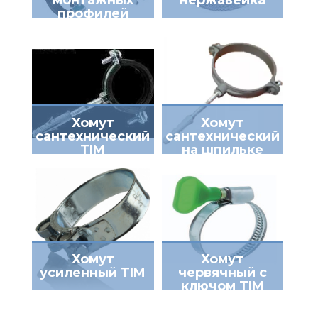
профилей
ZEISSLER
Хомут
Хомут
сантехнический
сантехнический
TIM
на шпильке
ПЛАСТИКОВЫЙ
Хомут
Хомут
усиленный TIM
червячный с
ключом TIM