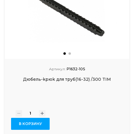
Артикул:
P1632-10S
Дюбeль-kpюk для тpyб(16-32) /300 TIM
-
+
В КОРЗИНУ