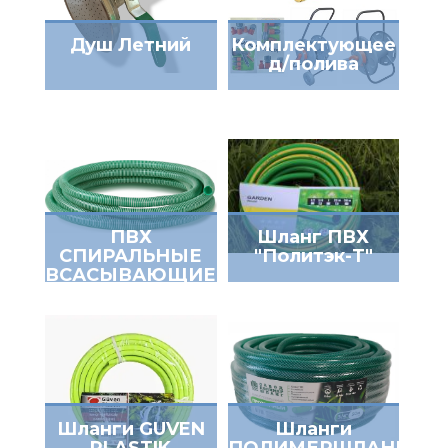
Душ Летний
Комплектующее
д/полива
ПВХ
Шланг ПВХ
СПИРАЛЬНЫЕ
"Политэк-Т"
ВСАСЫВАЮЩИЕ
ШЛАНГИ
Шланги GUVEN
Шланги
PLASTIK
ПОЛИМЕРШЛАНГ