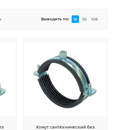
Выводить по:
е
18
36
108
ез
Хомут сантехнический без