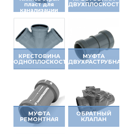
пласт для
ДВУХПЛОСКОСТНАЯ
канализации
Политэк
КРЕСТОВИНА
МУФТА
ОДНОПЛОСКОСТНАЯ
ДВУХРАСТРУБНАЯ
МУФТА
ОБРАТНЫЙ
РЕМОНТНАЯ
КЛАПАН