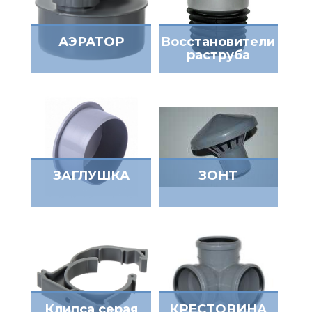
АЭРАТОР
Восстановители
раструба
ЗАГЛУШКА
ЗОНТ
Клипса серая
КРЕСТОВИНА