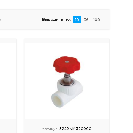
Выводить по:
е
18
36
108
Артикул:
3242-vlf-320000