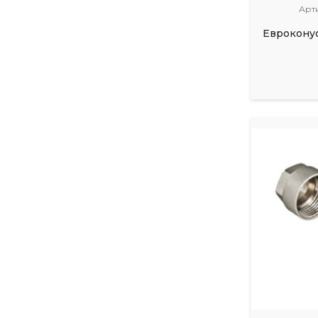
Арт
Евроконус