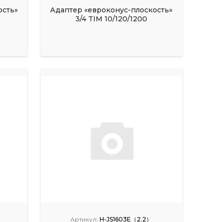
ость»
Адаптер «евроконус-плоскость»
3/4 TIM 10/120/1200
Артикул:
H-JS1603E（2.2）