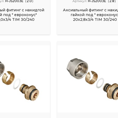
ул:
H-JS2003E（2.0）
Артикул:
H-JS2003E（2.8）
ый фитинг с накидгой
Аксиальный фитинг с наки
й под " евроконус"
гайкой под " евроконус
,0х3/4 TIM 30/240
20х2,8х3/4 TIM 30/240