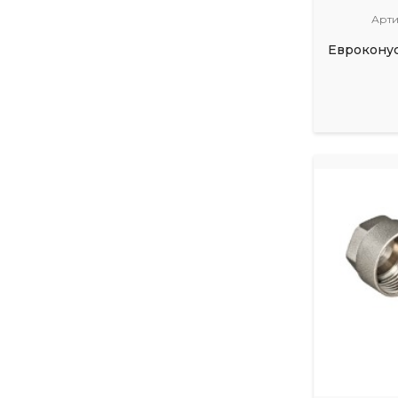
Арти
Евроконус 