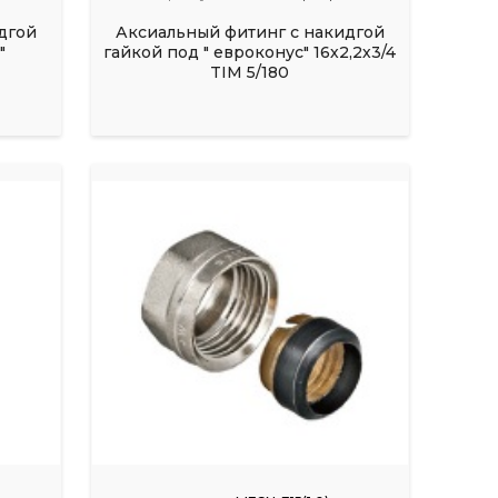
дгой
Аксиальный фитинг с накидгой
"
гайкой под " евроконус" 16х2,2х3/4
TIM 5/180