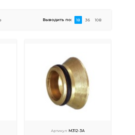
Выводить по:
е
18
36
108
Артикул:
M312-3A