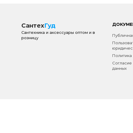
ДОКУМЕ
Сантех
Гуд
Сантехника и аксессуары оптом и в
Публичная
розницу
Пользова
юридичес
Политика
Согласие 
данных
Создание сайта
Volodin Digital