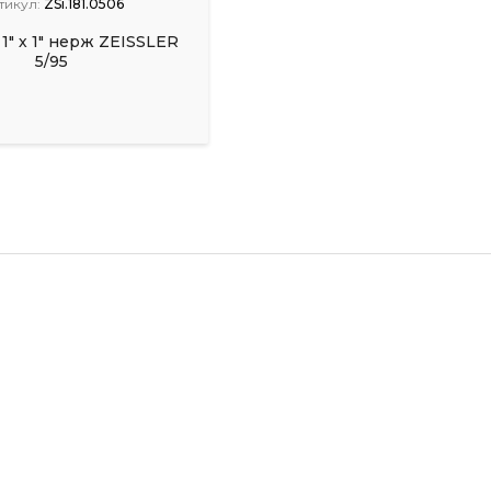
тикул:
ZSi.181.0506
1" х 1" нерж ZEISSLER
5/95