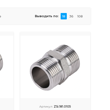
Выводить по:
е
18
36
108
Артикул:
ZSi.181.0105