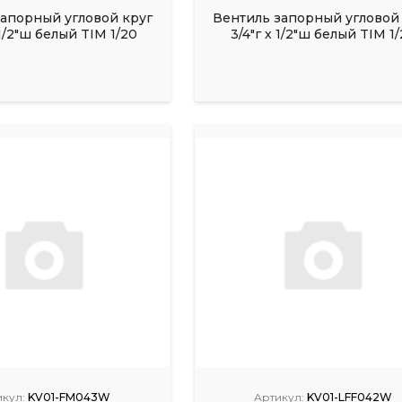
запорный угловой круг
Вентиль запорный угловой
 1/2"ш белый TIM 1/20
3/4"г х 1/2"ш белый TIM 1
кул:
KV01-FM043W
Артикул:
KV01-LFF042W