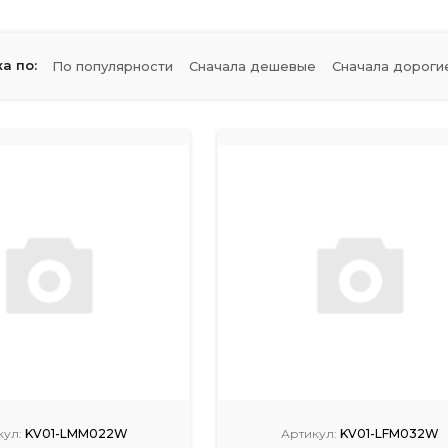
а по:
По популярности
Сначала дешевые
Сначала дороги
кул:
KV01-LMM022W
Артикул:
KV01-LFM032W