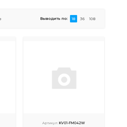
Выводить по:
е
18
36
108
Артикул:
KV01-FM042W