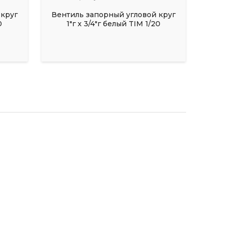
 круг
Вентиль запорный угловой круг
0
1"г х 3/4"г белый TIM 1/20