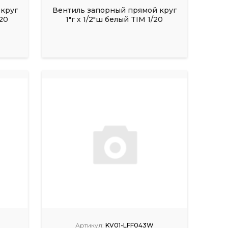
 круг
Вентиль запорный прямой круг
/20
1"г х 1/2"ш белый TIM 1/20
Артикул:
KV01-LFF043W